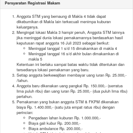
Persyaratan Registrasi Makam
Anggota STM yang bernaung di Makla 4 tidak dapat
dikebumikan di Makla lain terkecuali menimpa kuburan
keluarganya.
Mengingat lokasi Makla 3 hampir penuh, Anggota STM lainnya
jika meninggal dunia lokasi pemakamannya berdasarkan hasil
keputusan rapat anggota 16 Juli 2023 sebagai berikut:
Meninggal tanggal 1 s/d 15 dimakamkan di makla 4
Meninggal tanggal 16 s/d akhir bulan dimakamkan di
makla 5
Ketentuan ini berlaku sampai batas waktu tidak ditentukan dan
tersedianya lokasi pemakaman yang baru.
Setiap anggota berkewajiban membayar uang iuran Rp. 25.000,-
/tahun.
Anggota baru dikenakan uang pangkal Rp. 150.000,- (serratus
lima puluh ribu) dan uang iuran Rp. 25.000,- (dua puluh lima ribu)
pertahun.
Pemakaman yang bukan anggota STM & FKPM dikenakan
biaya Rp. 1.400.000,- (satu juta empat ratus ribu) dengan
perincian:
Pengadaan lahan kuburan Rp. 1.000.000,-
Biaya gali kubur Rp. 200.000,-
Biaya ambulance Rp. 200.000,-