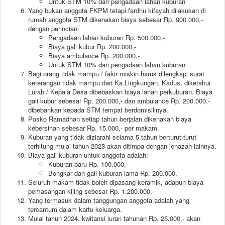
Untuk STM 10% dari pengadaan lahan kuburan
Yang bukan anggota FKPM tetapi fardhu kifayah dilakukan di
rumah anggota STM dikenakan biaya sebesar Rp. 900.000,-
dengan perincian:
Pengadaan lahan kuburan Rp. 500.000,-
Biaya gali kubur Rp. 200.000,-
Biaya ambulance Rp. 200.000,-
Untuk STM 10% dari pengadaan lahan kuburan
Bagi orang tidak mampu / fakir miskin harus dilengkapi surat
keterangan tidak mampu dari Ka.Lingkungan, Kadus, diketahui
Lurah / Kepala Desa dibebaskan biaya lahan perkuburan. Biaya
gali kubur sebesar Rp. 200.000,- dan ambulance Rp. 200.000,-
dibebankan kepada STM tempat berdomisilinya.
Posko Ramadhan setiap tahun berjalan dikenakan biaya
kebersihan sebesar Rp. 15.000,- per makam.
Kuburan yang tidak diziarahi selama 5 tahun berturut-turut
terhitung mulai tahun 2023 akan ditimpa dengan jenazah lainnya.
Biaya gali kuburan untuk anggota adalah:
Kuburan baru Rp. 100.000,-
Bongkar dan gali kuburan lama Rp. 200.000,-
Seluruh makam tidak boleh dipasang keramik, adapun biaya
pemasangan kijing sebesar Rp. 1.200.000,-
Yang termasuk dalam tanggungan anggota adalah yang
tercantum dalam kartu keluarga.
Mulai tahun 2024, kwitansi iuran tahunan Rp. 25.000,- akan